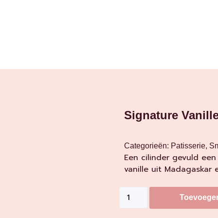
Signature Vanill
Categorieën:
Patisserie
,
Sm
Een cilinder gevuld een
vanille uit Madagaskar 
Toevoege