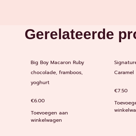
Gerelateerde p
Big Boy Macaron Ruby
Signatur
chocolade, framboos,
Caramel
yoghurt
€
7.50
€
6.00
Toevoeg
winkelw
Toevoegen aan
winkelwagen