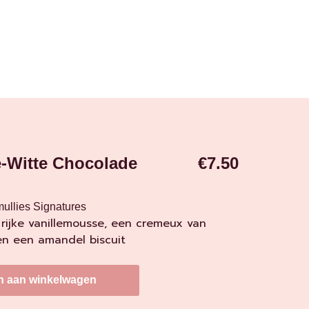
e-Witte Chocolade
€
7.50
ullies Signatures
 rijke vanillemousse, een cremeux van
en een amandel biscuit
n aan winkelwagen