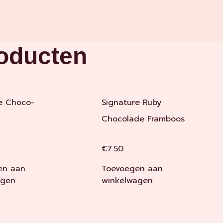
roducten
e Choco-
Signature Ruby
Chocolade Framboos
€
7.50
en aan
Toevoegen aan
agen
winkelwagen